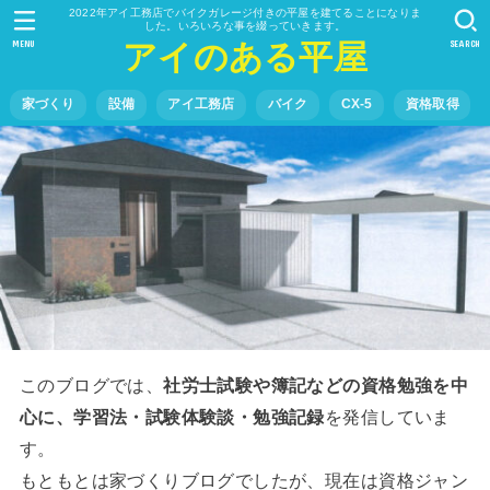
2022年アイ工務店でバイクガレージ付きの平屋を建てることになりま
した。いろいろな事を綴っていきます。
MENU
SEARCH
アイのある平屋
家づくり
設備
アイ工務店
バイク
CX-5
資格取得
このブログでは、
社労士試験や簿記などの資格勉強を中
心に、学習法・試験体験談・勉強記録
を発信していま
す。
もともとは家づくりブログでしたが、現在は資格ジャン