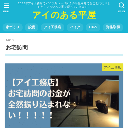
2022年アイ工務店でバイクガレージ付きの平屋を建てることになりま
した。いろいろな事を綴っていきます。
MENU
SEARCH
アイのある平屋
家づくり
設備
アイ工務店
バイク
CX-5
資格取得
お宅訪問
アイ工務店