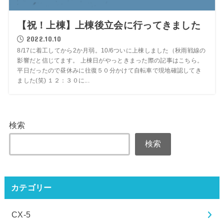
【祝！上棟】上棟後立会に行ってきました
2022.10.10
8/17に着工してから2か月弱。10/6ついに上棟しました（秋雨戦線の
影響だと信じてます。 上棟日がやっときまった際の記事はこちら。
平日だったので昼休みに往復５０分かけて自転車で現地確認してき
ました(笑) １２：３０に...
検索
検索
カテゴリー
CX-5