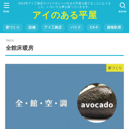
2022年アイ工務店でバイクガレージ付きの平屋を建てることになりま
した。いろいろな事を綴っていきます。
MENU
SEARCH
アイのある平屋
家づくり
設備
アイ工務店
バイク
CX-5
資格取得
全館床暖房
家づくり