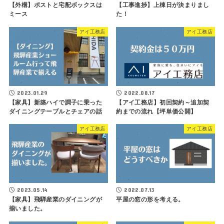
【外構】ポストと宅配ボックスは
【工事進捗】上棟日が決まりまし
ミース
た！
アイ工務店
アイ工務店
2023.01.29
2022.08.17
【家具】新築ハイで調子に乗った
【アイ工務店】初回契約～追加契
ダイニングテーブルとチェアの話
約までの流れ【坪単価公開】
アイ工務店
アイ工務店
2023.05.14
2022.07.13
【家具】飛騨産業のダイニングが
平屋の窓の形を考える。
揃いました。