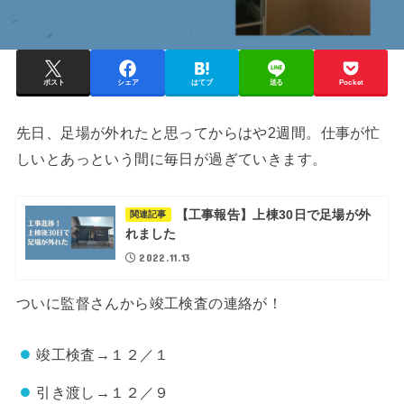
ポスト
シェア
はてブ
送る
Pocket
先日、足場が外れたと思ってからはや2週間。仕事が忙
しいとあっという間に毎日が過ぎていきます。
【工事報告】上棟30日で足場が外
関連記事
れました
2022.11.13
ついに監督さんから竣工検査の連絡が！
竣工検査→１２／１
引き渡し→１２／９