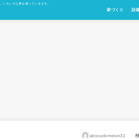
た。いろいろな事を綴っていきます。
家づくり
設
abocadomelon31