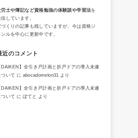
社労士や簿記など資格勉強の体験談や学習法
を
発信しています。
家づくりの記事も残していますが、今は資格ジ
ャンルを中心に更新中です。
最近のコメント
【DAIKEN】全引き戸計画と折戸ドアの導入未遂
について
に
abocadomelon31
より
【DAIKEN】全引き戸計画と折戸ドアの導入未遂
について
に
ぽてと
より