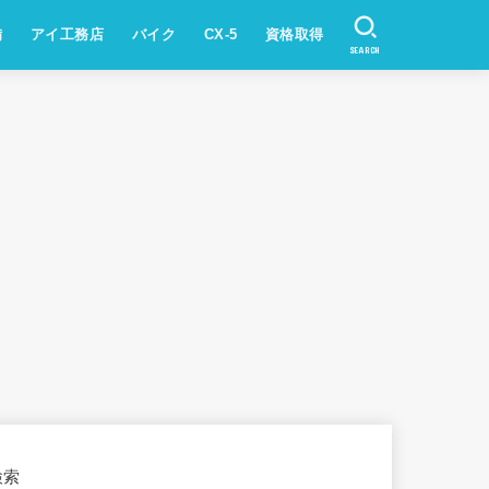
備
アイ工務店
バイク
CX-5
資格取得
SEARCH
検索