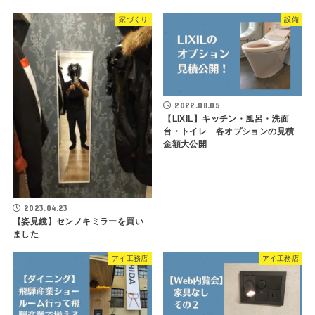
家づくり
設備
2022.08.05
【LIXIL】キッチン・風呂・洗面
台・トイレ 各オプションの見積
金額大公開
2023.04.23
【姿見鏡】センノキミラーを買い
ました
アイ工務店
アイ工務店