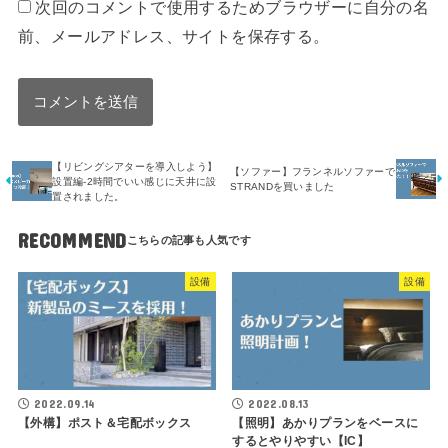
次回のコメントで使用するためブラウザーに自分の名
前、メールアドレス、サイトを保存する。
【リビングシアターを導入しよう】
【ソファー】フランネルソファーで
設置編-2時間でいい感じに天井に設
STRANDを買いました
置されました。
RECOMMEND
設備
設備
2022.09.14
2022.08.13
【外構】ポスト＆宅配ボックス
【照明】あかりプランをベースに
するとやりやすい【IC】