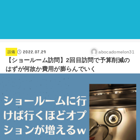
2022.07.29
abocadomelon31
設備
【ショールーム訪問】2回目訪問で予算削減の
はずが何故か費用が膨らんでいく